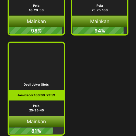
Pola
Pola
10-20-30
25-75-100
Mainkan
Mainkan
98%
94%
Devil Joker Slots
Jam Gacor : 00:00-23:59
Pola
25-35-45
Mainkan
81%