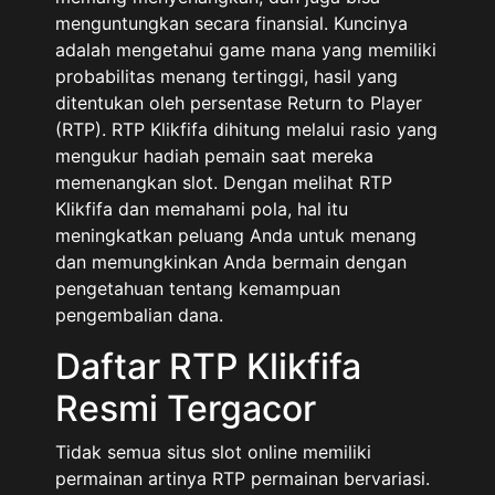
menguntungkan secara finansial. Kuncinya
adalah mengetahui game mana yang memiliki
probabilitas menang tertinggi, hasil yang
ditentukan oleh persentase Return to Player
(RTP). RTP Klikfifa dihitung melalui rasio yang
mengukur hadiah pemain saat mereka
memenangkan slot. Dengan melihat RTP
Klikfifa dan memahami pola, hal itu
meningkatkan peluang Anda untuk menang
dan memungkinkan Anda bermain dengan
pengetahuan tentang kemampuan
pengembalian dana.
Daftar RTP Klikfifa
Resmi Tergacor
Tidak semua situs slot online memiliki
permainan artinya RTP permainan bervariasi.