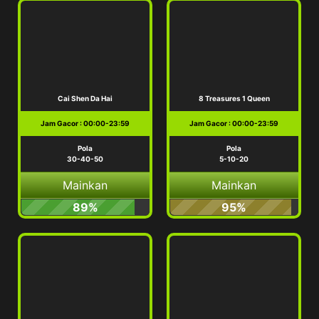
Cai Shen Da Hai
8 Treasures 1 Queen
Jam Gacor : 00:00-23:59
Jam Gacor : 00:00-23:59
Pola
Pola
30-40-50
5-10-20
Mainkan
Mainkan
89%
95%