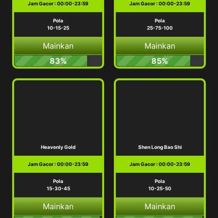
Jam Gacor : 00:00-23:59
Jam Gacor : 00:00-23:59
Pola
Pola
10-15-25
25-75-100
Mainkan
Mainkan
83%
85%
Heavenly Gold
Shen Long Bao Shi
Jam Gacor : 00:00-23:59
Jam Gacor : 00:00-23:59
Pola
Pola
15-30-45
10-25-50
Mainkan
Mainkan