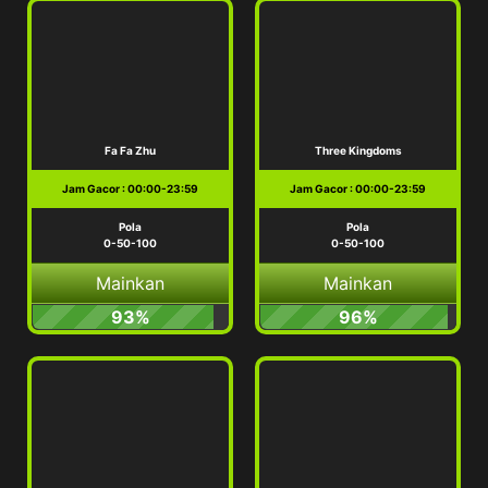
Fa Fa Zhu
Three Kingdoms
Jam Gacor : 00:00-23:59
Jam Gacor : 00:00-23:59
Pola
Pola
0-50-100
0-50-100
Mainkan
Mainkan
93%
96%