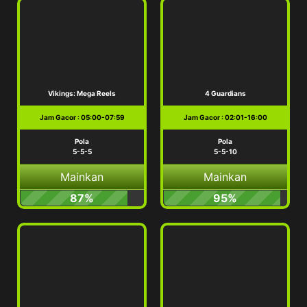
Vikings: Mega Reels
4 Guardians
Jam Gacor : 05:00-07:59
Jam Gacor : 02:01-16:00
Pola
Pola
5-5-5
5-5-10
Mainkan
Mainkan
87%
95%