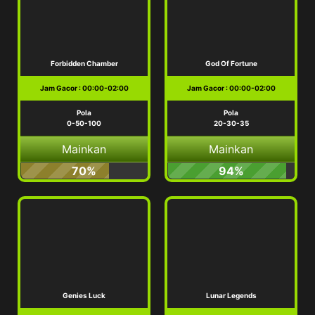
Forbidden Chamber
God Of Fortune
Jam Gacor : 00:00-02:00
Jam Gacor : 00:00-02:00
Pola
Pola
0-50-100
20-30-35
Mainkan
Mainkan
70%
94%
Genies Luck
Lunar Legends