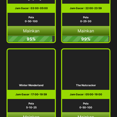
Jam Gacor : 03:00-05:00
Jam Gacor : 22:00-23:59
Pola
Pola
0-50-100
0-25-30
Mainkan
Mainkan
95%
99%
Winter Wonderland
The Nutcracker
Jam Gacor : 17:00-19:59
Jam Gacor : 05:00-19:00
Pola
Pola
5-10-25
0-50-100
Mainkan
Mainkan