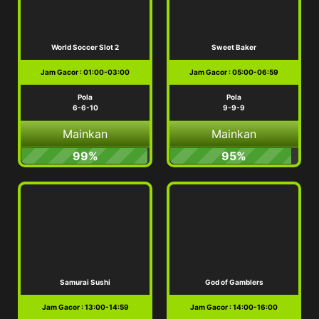
World Soccer Slot 2
Sweet Baker
Jam Gacor : 01:00-03:00
Jam Gacor : 05:00-06:59
Pola
Pola
6-6-10
9-9-9
Mainkan
Mainkan
99%
95%
Samurai Sushi
God of Gamblers
Jam Gacor : 13:00-14:59
Jam Gacor : 14:00-16:00