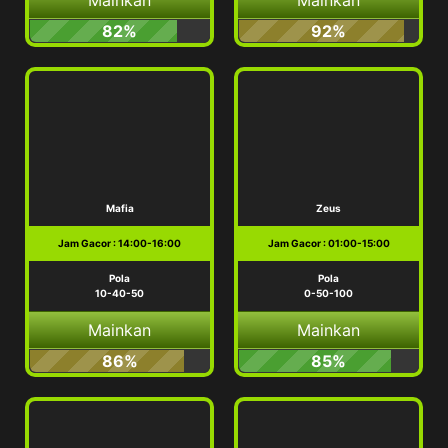
82%
92%
Mafia
Zeus
Jam Gacor : 14:00-16:00
Jam Gacor : 01:00-15:00
Pola
Pola
10-40-50
0-50-100
Mainkan
Mainkan
86%
85%