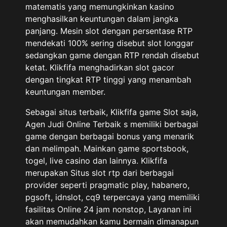
matematis yang memungkinkan kasino
menghasilkan keuntungan dalam jangka
panjang. Mesin slot dengan persentase RTP
mendekati 100% sering disebut slot longgar
sedangkan game dengan RTP rendah disebut
ketat. Klikfifa menghadirkan slot gacor
dengan tingkat RTP tinggi yang menambah
keuntungan member.
Sebagai situs terbaik, Klikfifa game Slot saja,
Agen Judi Online Terbaik s memiliki berbagai
game dengan berbagai bonus yang menarik
dan melimpah. Mainkan game sportsbook,
togel, live casino dan lainnya. Klikfifa
merupakan Situs slot rtp dari berbagai
provider seperti pragmatic play, habanero,
pgsoft, idnslot, cq9 terpercaya yang memiliki
fasilitas Online 24 jam nonstop, Layanan ini
akan memudahkan kamu bermain dimanapun