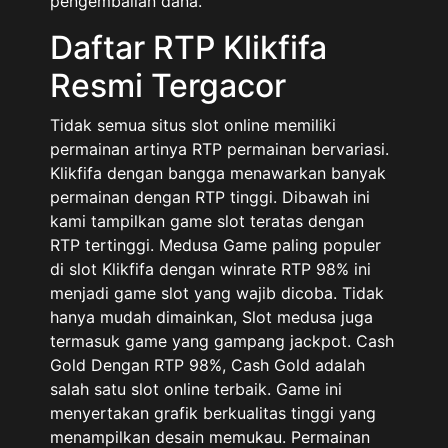
pengembalian dana.
Daftar RTP Klikfifa
Resmi Tergacor
Tidak semua situs slot online memiliki
permainan artinya RTP permainan bervariasi.
Klikfifa dengan bangga menawarkan banyak
permainan dengan RTP tinggi. Dibawah ini
kami tampilkan game slot teratas dengan
RTP tertinggi. Medusa Game paling populer
di slot Klikfifa dengan winrate RTP 98% ini
menjadi game slot yang wajib dicoba. Tidak
hanya mudah dimainkan, Slot medusa juga
termasuk game yang gampang jackpot. Cash
Gold Dengan RTP 98%, Cash Gold adalah
salah satu slot online terbaik. Game ini
menyertakan grafik berkualitas tinggi yang
menampilkan desain memukau. Permainan