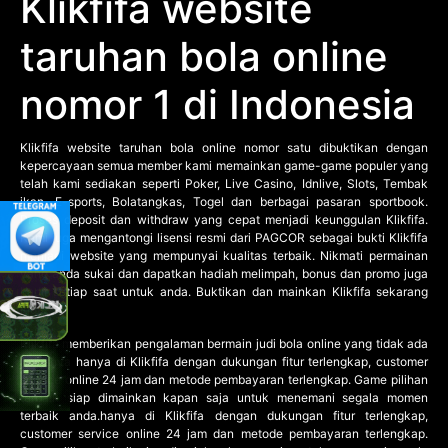
Klikfifa website
©
KLIKFIFA
Situs
taruhan bola online
Website
Bandar
nomor 1 di Indonesia
Agen
Taruhan
Judi
Bola
Klikfifa
website taruhan bola online nomor satu dibuktikan dengan
Online.
kepercayaan semua member kami memainkan game-game populer yang
Hak
telah kami sediakan seperti Poker, Live Casino, Idnlive, Slots, Tembak
Cipta
ikan, E-sports, Bolatangkas, Togel dan berbagai pasaran sportbook.
Dilindungi.
Proses deposit dan withdraw yang cepat menjadi keunggulan Klikfifa.
Kami juga mengantongi lisensi resmi dari PAGCOR sebagai bukti Klikfifa
menjadi website yang mempunyai kualitas terbaik. Nikmati permainan
yang anda sukai dan dapatkan hadiah melimpah, bonus dan promo juga
hadir setiap saat untuk anda. Buktikan dan mainkan Klikfifa sekarang
juga.
Klikfifa memberikan pengalaman bermain
judi bola online
yang tidak ada
habisnya hanya di Klikfifa dengan dukungan fitur terlengkap, customer
service online 24 jam dan metode pembayaran terlengkap. Game pilihan
terbaik siap dimainkan kapan saja untuk menemani segala momen
terbaik anda.hanya di Klikfifa dengan dukungan fitur terlengkap,
customer service online 24 jam dan metode pembayaran terlengkap.