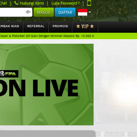
|
|
|
Chat
Hubungi Kami
Lupa Password ?
DAFTAR
EMBAK IKAN
REFERRAL
PROMOSI
Cepat & Fleksibel QR Scan Dengan Minimal Deposit Rp. 10.000 dengan layanan MULTI BANK