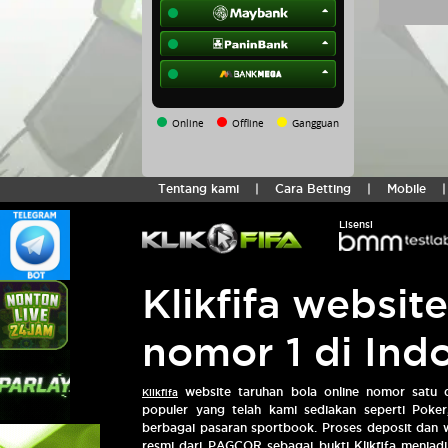
Online
Offline
Gangguan
Tentang kami
|
Cara Betting
|
Mobile
|
Lisensi
Klikfifa websit
nomor 1 di Ind
website taruhan bola online nomor satu
Klikfifa
populer yang telah kami sediakan seperti Poker,
berbagai pasaran sportbook. Proses deposit dan w
resmi dari PAGCOR sebagai bukti Klikfifa menjad