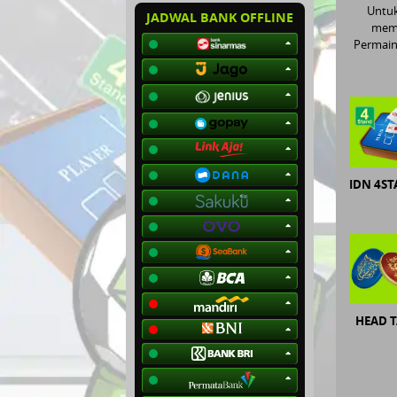
Untuk
JADWAL BANK OFFLINE
memb
Permaina
IDN 4S
HEAD T