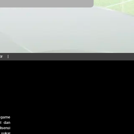
ir
|
-game
el dan
isensi
 sukai